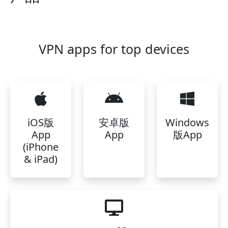
VPN apps for top devices
iOS版
安卓版
Windows
App
App
版App
(iPhone
& iPad)