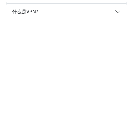
什么是VPN?
为什么选择黑豹加速器?
实时速度优化
黑豹加速器已为所有VPN服务器部署实时速度优化
的神程序，让您的爬梯子翻墙速度如火箭般神速。
卓越的连接稳定性
黑豹加速器采用行业领先的自研发通信协议，深度
隐藏特征，不论您身在何处，都可轻松翻墙，科学
上网。